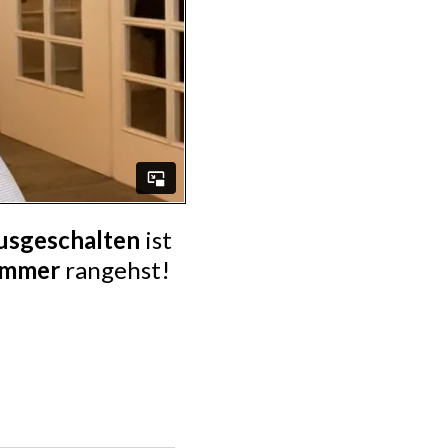
usgeschalten
ist
ummer
rangehst!