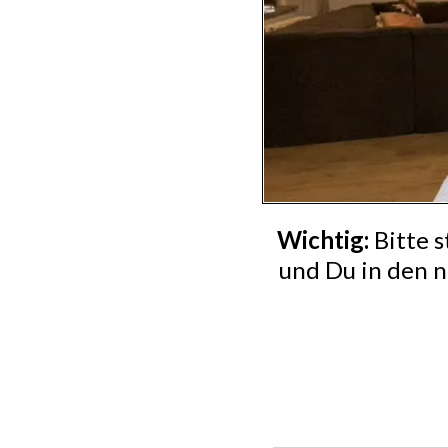
Wichtig:
Bitte s
und Du in den n