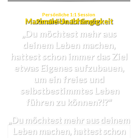
Persönliche 1:1 Session
Maximale Unabhängigkeit
Persönliche 1:1 Session
„
Du möchtest mehr aus
deinem Leben machen,
hattest schon immer das Ziel
etwas Eigenes aufzubauen,
um ein freies und
selbstbestimmtes Leben
führen zu können?!?"
„
Du möchtest mehr aus deinem
Leben machen, hattest schon